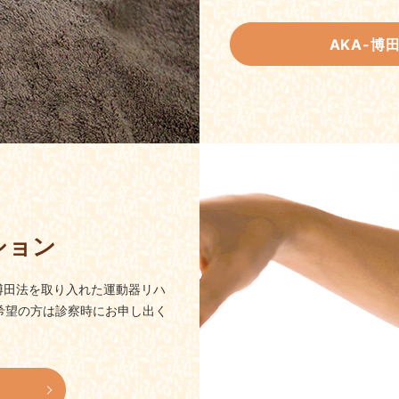
AKA-博
ション
A-博田法を取り入れた運動器リハ
希望の方は診察時にお申し出く