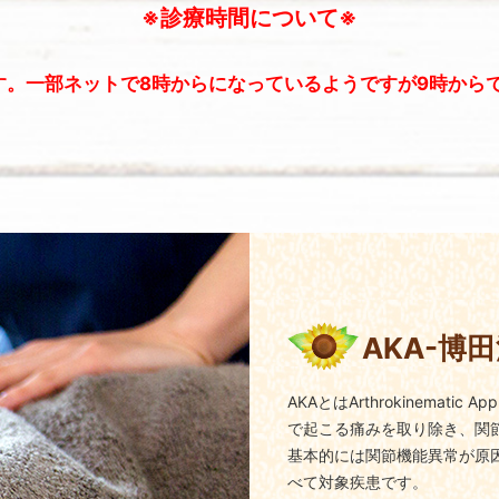
※診療時間について※
す。一部ネットで8時からになっているようですが9時から
AKA-博
AKAとはArthrokinemati
で起こる痛みを取り除き、関
基本的には関節機能異常が原
べて対象疾患です。